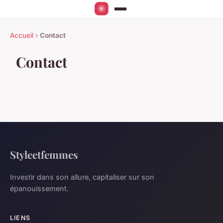
Accueil
›
Contact
Contact
Styleetfemmes
Investir dans son allure, capitaliser sur son
épanouissement.
LIENS